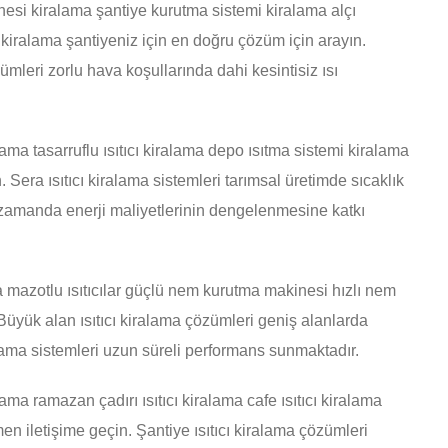
esi kiralama şantiye kurutma sistemi kiralama alçı
iralama şantiyeniz için en doğru çözüm için arayın.
zümleri zorlu hava koşullarında dahi kesintisiz ısı
lama tasarruflu ısıtıcı kiralama depo ısıtma sistemi kiralama
ın. Sera ısıtıcı kiralama sistemleri tarımsal üretimde sıcaklık
ı zamanda enerji maliyetlerinin dengelenmesine katkı
ma mazotlu ısıtıcılar güçlü nem kurutma makinesi hızlı nem
 Büyük alan ısıtıcı kiralama çözümleri geniş alanlarda
ralama sistemleri uzun süreli performans sunmaktadır.
ralama ramazan çadırı ısıtıcı kiralama cafe ısıtıcı kiralama
men iletişime geçin. Şantiye ısıtıcı kiralama çözümleri