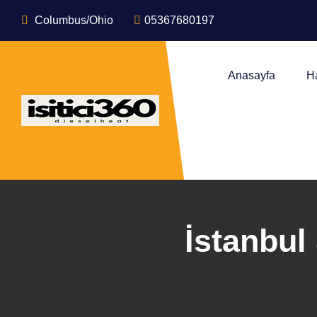
Columbus/Ohio
05367680197
Anasayfa
H
İstanbul 