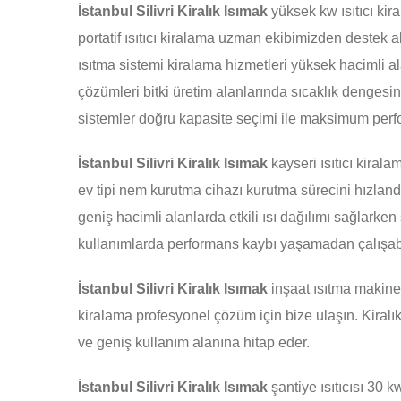
İstanbul Silivri Kiralık Isımak
yüksek kw ısıtıcı kira
portatif ısıtıcı kiralama uzman ekibimizden destek a
ısıtma sistemi kiralama hizmetleri yüksek hacimli al
çözümleri bitki üretim alanlarında sıcaklık dengesin
sistemler doğru kapasite seçimi ile maksimum per
İstanbul Silivri Kiralık Isımak
kayseri ısıtıcı kiral
ev tipi nem kurutma cihazı kurutma sürecini hızlandı
geniş hacimli alanlarda etkili ısı dağılımı sağlarken 
kullanımlarda performans kaybı yaşamadan çalışab
İstanbul Silivri Kiralık Isımak
inşaat ısıtma makines
kiralama profesyonel çözüm için bize ulaşın. Kiralık
ve geniş kullanım alanına hitap eder.
İstanbul Silivri Kiralık Isımak
şantiye ısıtıcısı 30 k