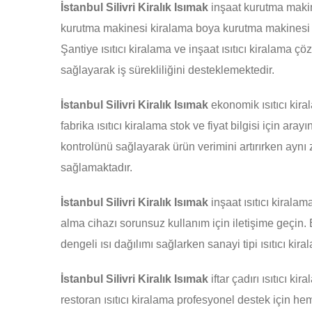
İstanbul Silivri Kiralık Isımak
inşaat kurutma makin
kurutma makinesi kiralama boya kurutma makinesi k
Şantiye ısıtıcı kiralama ve inşaat ısıtıcı kiralama çö
sağlayarak iş sürekliliğini desteklemektedir.
İstanbul Silivri Kiralık Isımak
ekonomik ısıtıcı kira
fabrika ısıtıcı kiralama stok ve fiyat bilgisi için aray
kontrolünü sağlayarak ürün verimini artırırken ayn
sağlamaktadır.
İstanbul Silivri Kiralık Isımak
inşaat ısıtıcı kirala
alma cihazı sorunsuz kullanım için iletişime geçin.
dengeli ısı dağılımı sağlarken sanayi tipi ısıtıcı ki
İstanbul Silivri Kiralık Isımak
iftar çadırı ısıtıcı ki
restoran ısıtıcı kiralama profesyonel destek için he