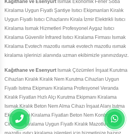
Kağıthane ve Esenyurt
Isımak Ekonomik Fener Soba
Kiralama Uygun Fiyatlı Şantiye Isıtıcı Ekipmanları Kiralık
Uygun Fiyatlı Isıtıcı Cihazlarını Kirala İzmir Elektrikli Isıtıcı
Kiralama Isımak Hizmetleri Profesyonel Aygaz Isıtıcı
Kiralama Güvenilir İnfrared Isıtıcı Kiralama Firması Isımak
Kiralama Evotech mazotlu ısımak evotech mazotlu ısımak
kiralama işlerinizi alanında uzman ekibimizle yanınızdayız.
Kağıthane ve Esenyurt
Isımak Çözümleri İnşaat Kurutma
Cihazları Kiralık Kiralık Nem Kurutma Cihazları Uygun
Fiyatlı Isıtma Ekipmanı Kiralama Profesyonel Veranda
Kiralık Fiyatları Hızlı Alçı Kurutma Ekipmanı Kiralama
Isımak Kiralık Beton Nem Alma Cihazı İnşaat Alanı Isıtma
Ekipmanları Kiralama Fiyatları Beton Nem Kontrol
Cihazları Kiralama Uygun Fiyatlı Kiralık Mazotlu ısıtıcı
mazotlu ısıtıcı kiralama işlemleri için hizmetinize hazırız