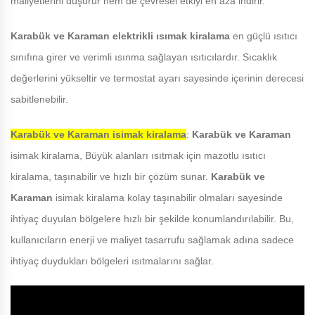
maliyetlerini düşürür hem de çevresel etkiyi en aza indirir.
Karabük ve Karaman
elektrikli ısımak kiralama
en güçlü ısıtıcı
sınıfına girer ve verimli ısınma sağlayan ısıtıcılardır. Sıcaklık
değerlerini yükseltir ve termostat ayarı sayesinde içerinin derecesi
sabitlenebilir.
Karabük ve Karaman
isimak kiralama
:
Karabük ve Karaman
isimak kiralama, Büyük alanları ısıtmak için mazotlu ısıtıcı
kiralama, taşınabilir ve hızlı bir çözüm sunar.
Karabük ve
Karaman
isimak kiralama kolay taşınabilir olmaları sayesinde
ihtiyaç duyulan bölgelere hızlı bir şekilde konumlandırılabilir. Bu,
kullanıcıların enerji ve maliyet tasarrufu sağlamak adına sadece
ihtiyaç duydukları bölgeleri ısıtmalarını sağlar.