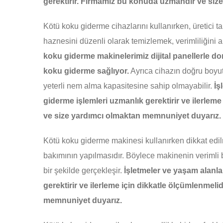
gerektirir. Firmamız bu konuda uzmandır ve size
Kötü koku giderme cihazlarını kullanırken, üretici ta
haznesini düzenli olarak temizlemek, verimliliğini 
koku giderme makinelerimiz dijital panellerle d
koku giderme sağlıyor.
Ayrıca cihazın doğru boyut
yeterli nem alma kapasitesine sahip olmayabilir.
İş
giderme işlemleri uzmanlık gerektirir ve ilerlem
ve size yardımcı olmaktan memnuniyet duyarız.
Kötü koku giderme makinesi kullanırken dikkat edilm
bakımının yapılmasıdır. Böylece makinenin verimli 
bir şekilde gerçekleşir.
İşletmeler ve yaşam alanla
gerektirir ve ilerleme için dikkatle ölçümlenmel
memnuniyet duyarız.