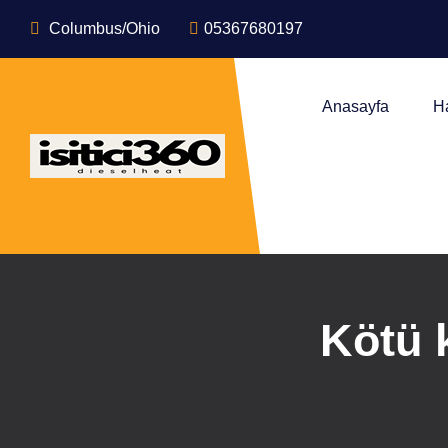
Columbus/Ohio
05367680197
Anasayfa
H
Kötü 