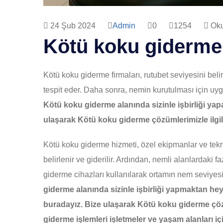
24 Şub 2024
Admin
0
1254
Oku
Kötü koku giderme 
Kötü koku giderme firmaları, rutubet seviyesini beli
tespit eder. Daha sonra, nemin kurutulması için uyg
Kötü koku giderme alanında sizinle işbirliği yapa
ulaşarak Kötü koku giderme çözümlerimizle ilgili d
Kötü koku giderme hizmeti, özel ekipmanlar ve teknik
belirlenir ve giderilir. Ardından, nemli alanlardaki
giderme cihazları kullanılarak ortamın nem seviyesi
giderme alanında sizinle işbirliği yapmaktan h
buradayız. Bize ulaşarak Kötü koku giderme çözümle
giderme işlemleri işletmeler ve yaşam alanları içi