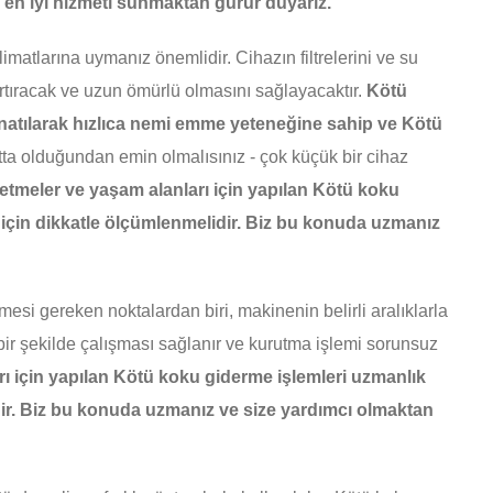
 en iyi hizmeti sunmaktan gurur duyarız.
limatlarına uymanız önemlidir. Cihazın filtrelerini ve su
artıracak ve uzun ömürlü olmasını sağlayacaktır.
Kötü
onatılarak hızlıca nemi emme yeteneğine sahip ve Kötü
ta olduğundan emin olmalısınız - çok küçük bir cihaz
letmeler ve yaşam alanları için yapılan Kötü koku
e için dikkatle ölçümlenmelidir. Biz bu konuda uzmanız
esi gereken noktalardan biri, makinenin belirli aralıklarla
bir şekilde çalışması sağlanır ve kurutma işlemi sorunsuz
rı için yapılan Kötü koku giderme işlemleri uzmanlık
idir. Biz bu konuda uzmanız ve size yardımcı olmaktan