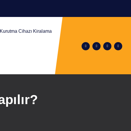
m Kurutma Cihazı Kiralama
pılır?