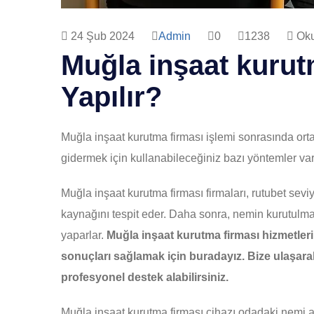
24 Şub 2024
Admin
0
1238
Oku
Muğla inşaat kurut
Yapılır?
Muğla inşaat kurutma firması işlemi sonrasında ort
gidermek için kullanabileceğiniz bazı yöntemler var
Muğla inşaat kurutma firması firmaları, rutubet sevi
kaynağını tespit eder. Daha sonra, nemin kurutulmas
yaparlar.
Muğla inşaat kurutma firması hizmetleri
sonuçları sağlamak için buradayız. Bize ulaşar
profesyonel destek alabilirsiniz.
Muğla inşaat kurutma firması cihazı odadaki nemi al