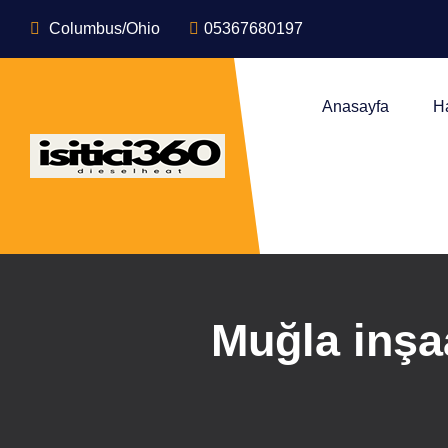
Columbus/Ohio
05367680197
Anasayfa
H
Muğla inşaa