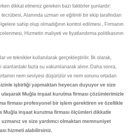
erken dikkat etmeniz gereken bazı faktörler şunlardır:
ecrübesi, Alanında uzman ve eğitimli bir ekip tarafından
lgelere sahip olup olmadığının kontrol edilmesi , Firmanın
ncelenmesi, Hizmetin maliyeti ve fiyatlandırma politikasının
ve teknikler kullanılarak gerçekleştirilir. İlk olarak,
li alanlardaki fazla su vakumlanarak alınır. Daha sonra,
k ortamın nem seviyesi düşürülür ve nem sorunu ortadan
izinle işbirliği yapmaktan heyecan duyuyor ve size
 ulaşarak Muğla inşaat kurutma firması çözümlerimizle
a firması profesyonel bir işlem gerektiren ve özellikle
rde Muğla inşaat kurutma firması ölçümleri dikkatle
da uzmanız ve size yardımcı olmaktan memnuniyet
ı hizmeti alabilirsiniz.