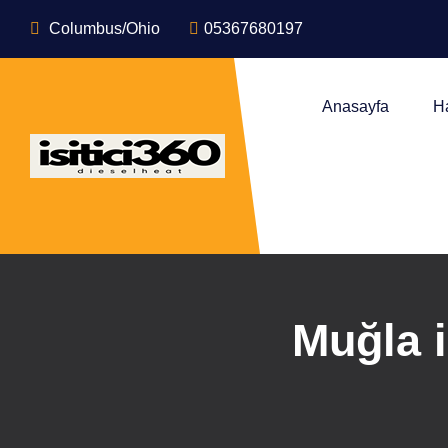
Columbus/Ohio
05367680197
Anasayfa
H
Muğla i