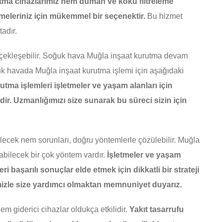
tma cihazlarımız hem duman ve koku filtreleme
etmeleriniz için mükemmel bir seçenektir.
Bu hizmet
adır.
çekleşebilir. Soğuk hava Muğla inşaat kurutma devam
k havada Muğla inşaat kurutma işlemi için aşağıdaki
utma işlemleri işletmeler ve yaşam alanları için
idir. Uzmanlığımızı size sunarak bu süreci sizin için
lecek nem sorunları, doğru yöntemlerle çözülebilir. Muğla
bilecek bir çok yöntem vardır.
İşletmeler ve yaşam
i başarılı sonuçlar elde etmek için dikkatli bir strateji
mizle size yardımcı olmaktan memnuniyet duyarız.
m giderici cihazlar oldukça etkilidir.
Yakıt tasarrufu